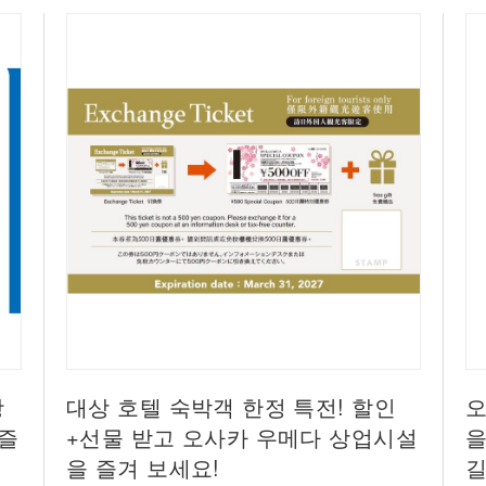
광
대상 호텔 숙박객 한정 특전! 할인
오
 즐
+선물 받고 오사카 우메다 상업시설
을
비
을 즐겨 보세요!
길