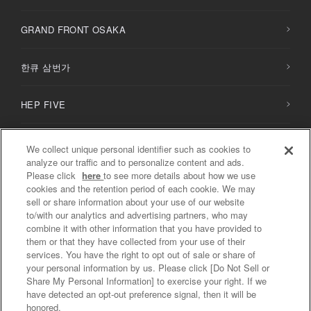
GRAND FRONT OSAKA
한큐 삼번가
HEP FIVE
HERBIS PLAZA / PLAZA ENT
We collect unique personal identifier such as cookies to
analyze our traffic and to personalize content and ads.
Please click
here
to see more details about how we use
NU
chayamachi /
NU
chayamachi PLUS
cookies and the retention period of each cookie. We may
sell or share information about your use of our website
to/with our analytics and advertising partners, who may
디아모르 오사카
combine it with other information that you have provided to
them or that they have collected from your use of their
services. You have the right to opt out of sale or share of
your personal information by us. Please click [Do Not Sell or
Share My Personal Information] to exercise your right. If we
개인정보처리방침 / 소셜미디어 방침
have detected an opt-out preference signal, then it will be
Do Not Sell or Share My Personal Information
honored.