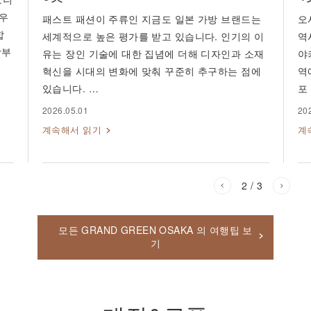
 우
패스트 패션이 주류인 지금도 일본 가방 브랜드는
오
합
세계적으로 높은 평가를 받고 있습니다. 인기의 이
역
방부
유는 장인 기술에 대한 집념에 더해 디자인과 소재
야
혁신을 시대의 변화에 맞춰 꾸준히 추구하는 점에
역
있습니다. …
포
2026.05.01
20
계속해서 읽기
계
2
/ 3
모든 GRAND GREEN OSAKA 의 여행팁 보
기