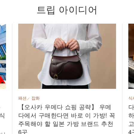
트립 아이디어
패션
잡화
식
분
【오사카 우메다 쇼핑 공략】 우메
다
미식
다에서 구매한다면 바로 이 가방! 꼭
하
주목해야 할 일본 가방 브랜드 추천
고
6곳
4
으니