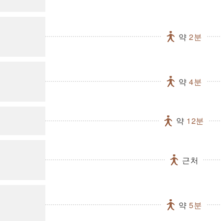
약
2분
약
4분
약
12분
근처
약
5분