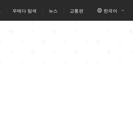
a
우메다 탐색
뉴스
교통편
한국어