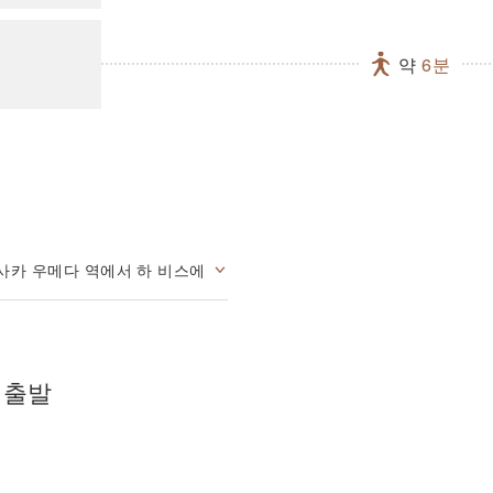
약
6분
사카 우메다 역에서 하 비스에
 출발