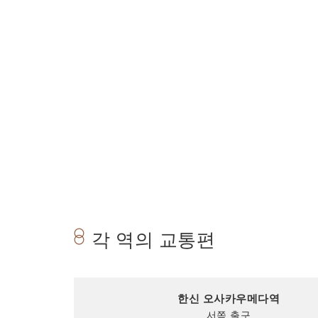
각 역의 교통편
한신 오사카우메다역
서쪽 출구