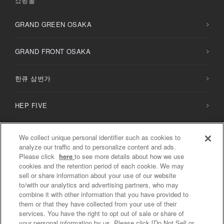
쇼핑몰
GRAND GREEN OSAKA
GRAND FRONT OSAKA
한큐 삼번가
HEP FIVE
HERBIS PLAZA / PLAZA ENT
We collect unique personal identifier such as cookies to
analyze our traffic and to personalize content and ads.
Please click
here
to see more details about how we use
NU
chayamachi /
NU
chayamachi PLUS
cookies and the retention period of each cookie. We may
sell or share information about your use of our website
to/with our analytics and advertising partners, who may
디아모르 오사카
combine it with other information that you have provided to
them or that they have collected from your use of their
services. You have the right to opt out of sale or share of
your personal information by us. Please click [Do Not Sell or