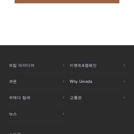
트립 아이디어
이벤트&캠페인
쿠폰
Why Umeda
우메다 탐색
교통편
뉴스