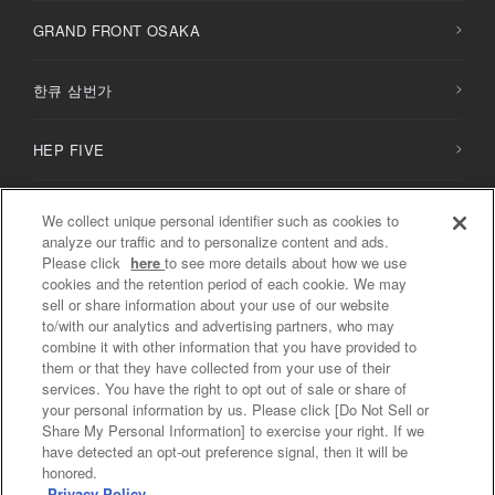
GRAND FRONT OSAKA
한큐 삼번가
HEP FIVE
HERBIS PLAZA / PLAZA ENT
We collect unique personal identifier such as cookies to
analyze our traffic and to personalize content and ads.
Please click
here
to see more details about how we use
NU
chayamachi /
NU
chayamachi PLUS
cookies and the retention period of each cookie. We may
sell or share information about your use of our website
to/with our analytics and advertising partners, who may
디아모르 오사카
combine it with other information that you have provided to
them or that they have collected from your use of their
services. You have the right to opt out of sale or share of
your personal information by us. Please click [Do Not Sell or
Share My Personal Information] to exercise your right. If we
개인정보처리방침 / 소셜미디어 방침
have detected an opt-out preference signal, then it will be
Do Not Sell or Share My Personal Information
honored.
Privacy Policy