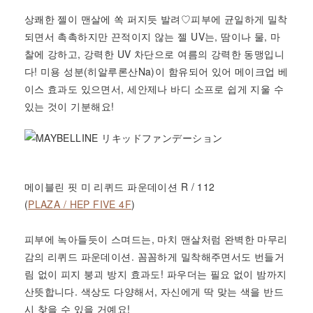
상쾌한 젤이 맨살에 쏙 퍼지듯 발려♡피부에 균일하게 밀착
되면서 촉촉하지만 끈적이지 않는 젤 UV는, 땀이나 물, 마
찰에 강하고, 강력한 UV 차단으로 여름의 강력한 동맹입니
다! 미용 성분(히알루론산Na)이 함유되어 있어 메이크업 베
이스 효과도 있으면서, 세안제나 바디 소프로 쉽게 지울 수
있는 것이 기
분해요!
메이블린 핏 미 리퀴드 파운데이션 R / 112
(
PLAZA / HEP FIVE 4F
)
피부에 녹아들듯이 스며드는, 마치 맨살처럼 완벽한 마무리
감의 리퀴드 파운데이션. 꼼꼼하게 밀착해주면서도 번들거
림 없이 피지 붕괴 방지 효과도! 파우더는 필요 없이 밤까지
산뜻합니다. 색상도 다양해서, 자신에게 딱 맞는 색을 반드
시 찾을 수 있을 거예요!