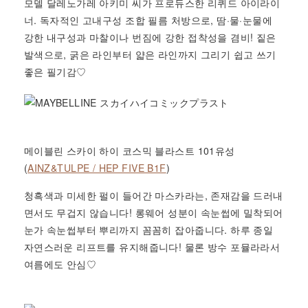
모델 달레노가레 아키미 씨가 프로듀스한 리퀴드 아이라이
너. 독자적인 고내구성 조합 필름 처방으로, 땀·물·눈물에
강한 내구성과 마찰이나 번짐에 강한 접착성을 겸비! 짙은
발색으로, 굵은 라인부터 얇은 라인까지 그리기 쉽고 쓰기
좋은 필기감♡
메이블린 스카이 하이 코스믹 블라스트 101유성
(
AINZ&TULPE / HEP FIVE B1F
)
청흑색과 미세한 펄이 들어간 마스카라는, 존재감을 드러내
면서도 무겁지 않습니다! 롱웨어 성분이 속눈썹에 밀착되어
눈가 속눈썹부터 뿌리까지 꼼꼼히 잡아줍니다. 하루 종일
자연스러운 리프트를 유지해줍니다! 물론 방수 포뮬라라서
여름에도 안심♡