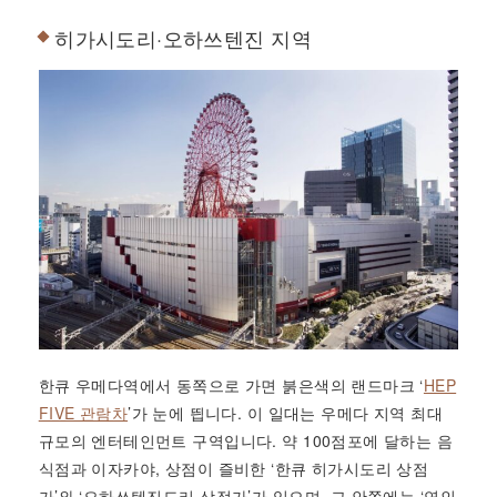
히가시도리·오하쓰텐진 지역
한큐 우메다역에서 동쪽으로 가면 붉은색의 랜드마크 ‘
HEP
FIVE 관람차
’가 눈에 띕니다. 이 일대는 우메다 지역 최대
규모의 엔터테인먼트 구역입니다. 약 100점포에 달하는 음
식점과 이자카야, 상점이 즐비한 ‘한큐 히가시도리 상점
가’와 ‘오하쓰텐진도리 상점가’가 있으며, 그 안쪽에는 ‘연인