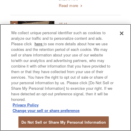
Read more
패션
오사카 우메다 남성 패션 매
We collect unique personal identifier such as cookies to
장 5곳 – 오사카에서 추천하
analyze our traffic and to personalize content and ads.
Please click
here
to see more details about how we use
는 남성 쇼핑
cookies and the retention period of each cookie. We may
sell or share information about your use of our website
2023.07.19
to/with our analytics and advertising partners, who may
Read more
combine it with other information that you have provided to
them or that they have collected from your use of their
services. You have the right to opt out of sale or share of
your personal information by us. Please click [Do Not Sell or
Share My Personal Information] to exercise your right. If we
쿠폰
have detected an opt-out preference signal, then it will be
honored.
Privacy Policy
Change your sell or share preference
Do Not Sell or Share My Personal Information