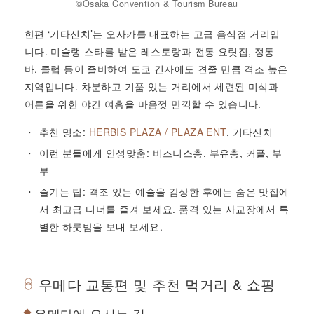
©Osaka Convention & Tourism Bureau
한편 ‘기타신치’는 오사카를 대표하는 고급 음식점 거리입
니다. 미슐랭 스타를 받은 레스토랑과 전통 요릿집, 정통
바, 클럽 등이 즐비하여 도쿄 긴자에도 견줄 만큼 격조 높은
지역입니다. 차분하고 기품 있는 거리에서 세련된 미식과
어른을 위한 야간 여흥을 마음껏 만끽할 수 있습니다.
추천 명소:
HERBIS PLAZA / PLAZA ENT
, 기타신치
이런 분들에게 안성맞춤: 비즈니스층, 부유층, 커플, 부
부
즐기는 팁: 격조 있는 예술을 감상한 후에는 숨은 맛집에
서 최고급 디너를 즐겨 보세요. 품격 있는 사교장에서 특
별한 하룻밤을 보내 보세요.
우메다 교통편 및 추천 먹거리 & 쇼핑
우메다에 오시는 길