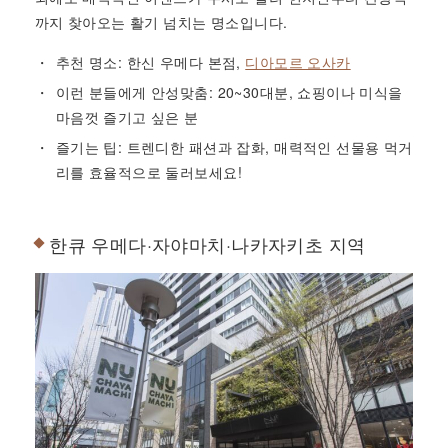
까지 찾아오는 활기 넘치는 명소입니다.
추천 명소: 한신 우메다 본점,
디아모르 오사카
이런 분들에게 안성맞춤: 20~30대분, 쇼핑이나 미식을
마음껏 즐기고 싶은 분
즐기는 팁: 트렌디한 패션과 잡화, 매력적인 선물용 먹거
리를 효율적으로 둘러보세요!
한큐 우메다·자야마치·나카자키초 지역