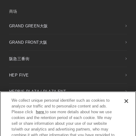
商场
GRAND GREEN大阪
GRAND FRONT大阪
阪急三番街
HEP FIVE
HERBIS PLAZA / PLAZA ENT
We collect unique personal identifier such as cookies to
analyze our traffic and to personalize content and ads.
NU
chayamachi /
NU
chayamachi PLUS
Please click
here
to see more details about how we use
cookies and the retention period of each cookie. We may
sell or share information about your use of our website
DIAMOR大阪
to/with our analytics and advertising partners, who may
combine it with other information that you have provided to