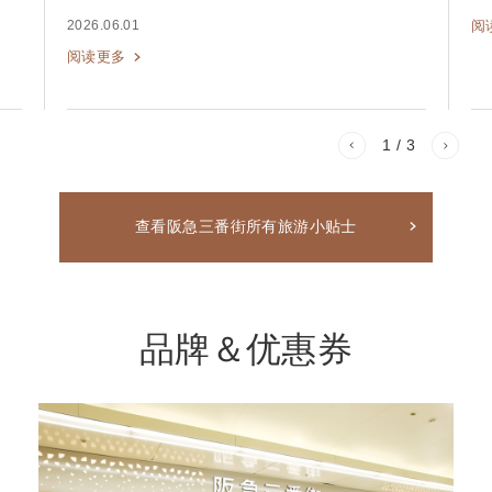
2026.06.01
阅
阅读更多
1
/ 3
查看阪急三番街所有旅游小贴士
品牌＆优惠券