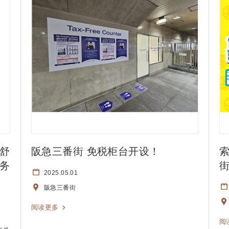
舒
阪急三番街 免税柜台开设！
索
务
2025.05.01
阪急三番街
阅读更多
阅