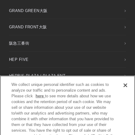
GRAND GREEN大阪
GRAND FRONT大阪
阪急三番街
HEP FIVE
HERBIS PLAZA / PLAZA ENT
We collect unique personal identifier such as cookies to
analyze our traffic and to personalize content and ads.
NU
chayamachi /
NU
chayamachi PLUS
Please click
here
to see more details about how we use
cookies and the retention period of each cookie. We may
sell or share information about your use of our website
DIAMOR大阪
to/with our analytics and advertising partners, who may
combine it with other information that you have provided to
them or that they have collected from your use of their
services. You have the right to opt out of sale or share of