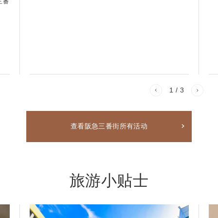
三番
1
/ 3
查看阪急三番街所有活动
旅游小贴士