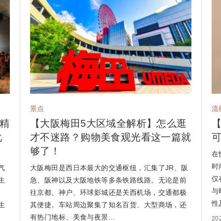
景点
流
精
【大阪梅田5大区域全解析】怎么逛
化
才不迷路？购物美食观光看这一篇就
够了！
在
时
气
大阪梅田是西日本最大的交通枢纽，汇集了JR、阪
仅
生
急、阪神以及大阪地铁等多条铁路线路。无论是前
与
往京都、神户、环球影城还是关西机场，交通都极
性
生
其便捷。车站周边聚集了知名百货、大型商场，还
有热门地标、美食与夜景…
20