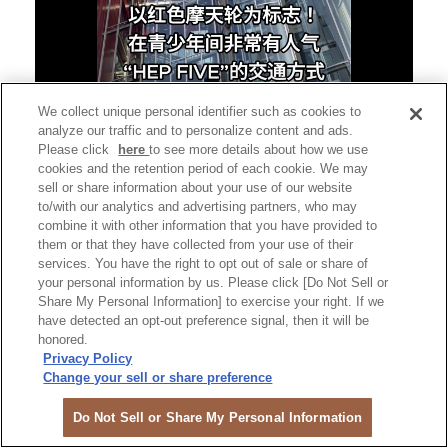
We collect unique personal identifier such as cookies to
analyze our traffic and to personalize content and ads.
Please click
here
to see more details about how we use
cookies and the retention period of each cookie. We may
sell or share information about your use of our website
to/with our analytics and advertising partners, who may
combine it with other information that you have provided to
them or that they have collected from your use of their
services. You have the right to opt out of sale or share of
HERBIS PLAZA
your personal information by us. Please click [Do Not Sell or
Share My Personal Information] to exercise your right. If we
拥有高级酒店和会议场的大阪梅田购物中心“HERBIS
have detected an opt-out preference signal, then it will be
PLAZA”的交通方式
honored.
Privacy Policy
Change your sell or share preference
Do Not Sell or Share My Personal Information