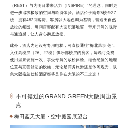
（REST）与为明日带来活力（INSPIRE）“的理念，同时更
进一步追求极致的空间与款待体验。酒店位于南馆5楼至27
楼，拥有482间客房。客房以大地色调为基调，营造出自然
放松的氛围。每间房都配有大面积落地窗，带来开阔的视野
与通透感，让人身心彻底放松。
此外，酒店内还设有专用电梯，可直接通往“梅北温泉 莲”。
入住高楼层（26、27楼）俱乐部楼层的房客，每晚可免费
使用温泉设施一次，享受专属的放松体验。结合绝佳的地理
位置与完善舒适的设施，无论是商务旅游还是休闲观光，阪
急大阪格兰仕柏酒店都将是你在大阪的不二之选！
不可错过的GRAND GREEN大阪周边景
点
梅田蓝天大厦・空中庭园展望台