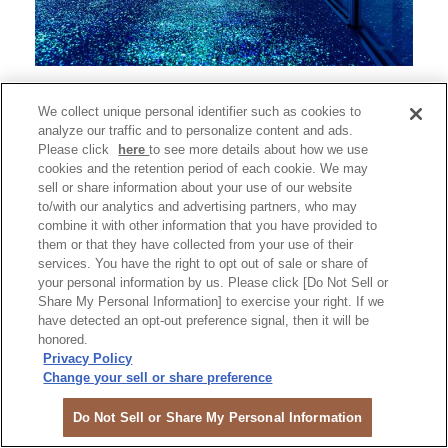
从GRAND GREEN大阪徒步5分钟以内即可抵达梅田的夜景
We collect unique personal identifier such as cookies to
热门景点“梅田蓝天大厦”！位于最上层的空中庭园展望台有
analyze our traffic and to personalize content and ads.
173米高，拥有360度的全景视野，可欣赏大阪壮丽的城市
Please click
here
to see more details about how we use
cookies and the retention period of each cookie. We may
夜景，是享受梅田夜晚的绝佳选择。
sell or share information about your use of our website
to/with our analytics and advertising partners, who may
combine it with other information that you have provided to
楼层：39楼、40楼、屋顶
them or that they have collected from your use of their
营业时间：9:30〜22:30（最后入场时间 22:00）
services. You have the right to opt out of sale or share of
网站：
https://www.skybldg.co.jp/cn/
your personal information by us. Please click [Do Not Sell or
Share My Personal Information] to exercise your right. If we
have detected an opt-out preference signal, then it will be
honored.
Privacy Policy
GRAND FRONT大阪
Change your sell or share preference
Do Not Sell or Share My Personal Information