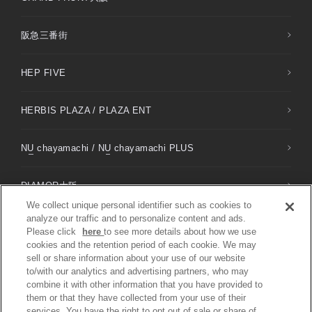
阪急三番街
HEP FIVE
HERBIS PLAZA / PLAZA ENT
NU
chayamachi /
NU
chayamachi PLUS
DIAMOR大阪
We collect unique personal identifier such as cookies to
analyze our traffic and to personalize content and ads.
Please click
here
to see more details about how we use
cookies and the retention period of each cookie. We may
sell or share information about your use of our website
隱私權政策 / 社群媒體政策
to/with our analytics and advertising partners, who may
Do Not Sell or Share My Personal Information
Facebook
combine it with other information that you have provided to
them or that they have collected from your use of their
COPYRIGHT © PREMIUM STYLE IN OSAKA UMEDA Shopping ALL
services. You have the right to opt out of sale or share of
RIGHTS RESERVED.