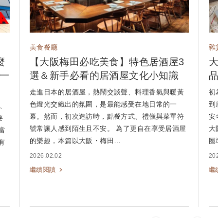
美食餐廳
雜
麼
【大阪梅田必吃美食】特色居酒屋3
一
選＆新手必看的居酒屋文化小知識
走進日本的居酒屋，熱鬧交談聲、料理香氣與暖黃
初
色燈光交織出的氛圍，是最能感受在地日常的一
到
、
幕。然而，初次造訪時，點餐方式、禮儀與菜單符
安
要
號常讓人感到陌生且不安。 為了更自在享受居酒屋
大
當
的樂趣，本篇以大阪・梅田…
圈
有
2026.02.02
20
繼續閱讀
繼