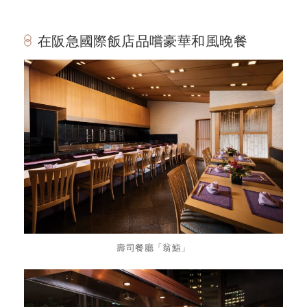
在阪急國際飯店品嚐豪華和風晚餐
壽司餐廳「翁鮨」