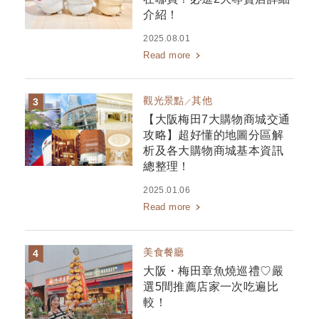
介紹！
2025.08.01
Read more
觀光景點
其他
【大阪梅田7大購物商城交通
攻略】超好懂的地圖分區解
析及各大購物商城基本資訊
總整理！
2025.01.06
Read more
美食餐廳
大阪・梅田章魚燒巡禮♡嚴
選5間推薦店家一次吃遍比
較！