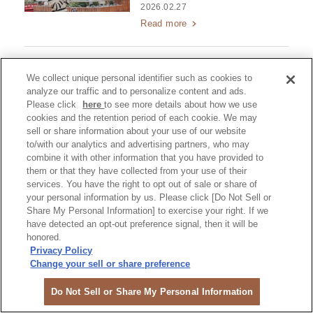
2026.02.27
Read more
雜貨小物
We collect unique personal identifier such as cookies to
日本朝聖必逛！大阪梅田卡
analyze our traffic and to personalize content and ads.
通動漫周邊專賣店6選
Please click
here
to see more details about how we use
cookies and the retention period of each cookie. We may
2024.08.02
sell or share information about your use of our website
Read more
to/with our analytics and advertising partners, who may
combine it with other information that you have provided to
them or that they have collected from your use of their
services. You have the right to opt out of sale or share of
your personal information by us. Please click [Do Not Sell or
Share My Personal Information] to exercise your right. If we
優惠券
have detected an opt-out preference signal, then it will be
honored.
Privacy Policy
Change your sell or share preference
Do Not Sell or Share My Personal Information
商城通用優惠券