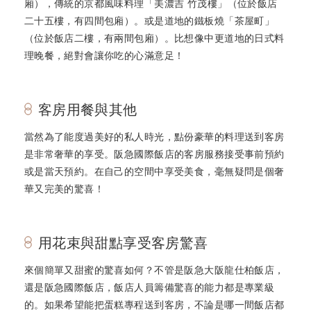
廂），傳統的京都風味料理「美濃吉 竹茂樓」（位於飯店
二十五樓，有四間包廂）。或是道地的鐵板燒「茶屋町」
（位於飯店二樓，有兩間包廂）。比想像中更道地的日式料
理晚餐，絕對會讓你吃的心滿意足！
客房用餐與其他
當然為了能度過美好的私人時光，點份豪華的料理送到客房
是非常奢華的享受。阪急國際飯店的客房服務接受事前預約
或是當天預約。在自己的空間中享受美食，毫無疑問是個奢
華又完美的驚喜！
用花束與甜點享受客房驚喜
來個簡單又甜蜜的驚喜如何？不管是阪急大阪龍仕柏飯店，
還是阪急國際飯店，飯店人員籌備驚喜的能力都是專業級
的。如果希望能把蛋糕專程送到客房，不論是哪一間飯店都