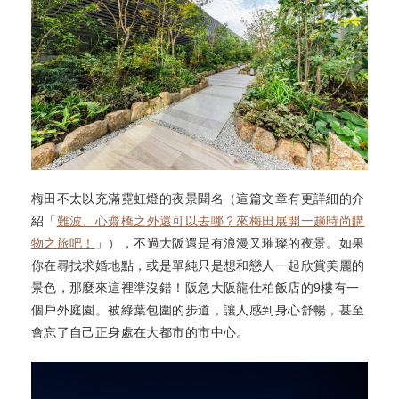
梅田不太以充滿霓虹燈的夜景聞名（這篇文章有更詳細的介
紹「
難波、心齋橋之外還可以去哪？來梅田展開一趟時尚購
物之旅吧！
」），不過大阪還是有浪漫又璀璨的夜景。如果
你在尋找求婚地點，或是單純只是想和戀人一起欣賞美麗的
景色，那麼來這裡準沒錯！阪急大阪龍仕柏飯店的9樓有一
個戶外庭園。被綠葉包圍的步道，讓人感到身心舒暢，甚至
會忘了自己正身處在大都市的市中心。