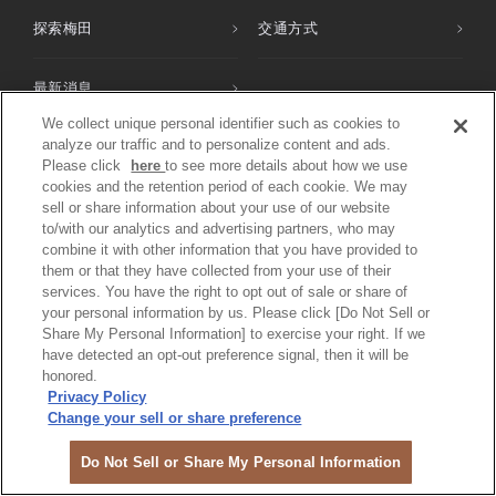
探索梅田
交通方式
最新消息
We collect unique personal identifier such as cookies to
analyze our traffic and to personalize content and ads.
商城
Please click
here
to see more details about how we use
cookies and the retention period of each cookie. We may
sell or share information about your use of our website
GRAND GREEN大阪
to/with our analytics and advertising partners, who may
combine it with other information that you have provided to
them or that they have collected from your use of their
GRAND FRONT大阪
services. You have the right to opt out of sale or share of
your personal information by us. Please click [Do Not Sell or
Share My Personal Information] to exercise your right. If we
阪急三番街
have detected an opt-out preference signal, then it will be
honored.
Privacy Policy
HEP FIVE
Change your sell or share preference
HERBIS PLAZA / PLAZA ENT
Do Not Sell or Share My Personal Information