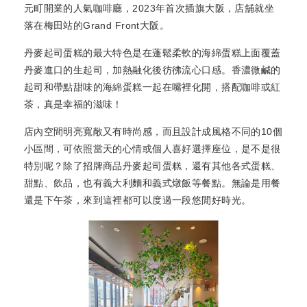
元町開業的人氣咖啡廳，2023年首次插旗大阪，店舖就坐
落在梅田站的Grand Front大阪。
丹麥起司蛋糕的最大特色是在蓬鬆柔軟的海綿蛋糕上面覆蓋
丹麥進口的生起司，加熱融化後彷彿流心口感。香濃微鹹的
起司和帶點甜味的海綿蛋糕一起在嘴裡化開，搭配咖啡或紅
茶，真是幸福的滋味！
店內空間明亮寬敞又有時尚感，而且設計成風格不同的10個
小區間，可依照當天的心情或個人喜好選擇座位，是不是很
特別呢？除了招牌商品丹麥起司蛋糕，還有其他各式蛋糕、
甜點、飲品，也有義大利麵和義式燉飯等餐點。無論是用餐
還是下午茶，來到這裡都可以度過一段悠閒好時光。