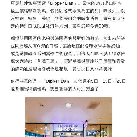
可麗餅連鎖專賣店「Dipper Dan」。最大的魅力是口味多
樣且價格非常實惠。包括以各式水果為主的甜口味系列，以
及鮮蝦、鮪魚、香腸、蔬菜等組合的鹹食系列，還有期間限
定的特別口味以及冰淇淋系列。菜單選項多達50種。
麵糰使用國產的米粉與法國產的發酵奶油做成，煎出來的餅
皮既薄脆又有Q彈的口感，無論是搭配各種水果與鮮奶油，
或是選擇鹹食系列當作午餐輕食，都讓人百吃不膩！特別推
薦大家這款「草莓千層」，新鮮草莓與酥脆的千層酥和香甜
的鮮奶油層層堆疊成玫瑰花般，賞心悅目又非常美味！
值得注意的是，「Dipper Dan」每個月的9日、19日、29日
還會推出特價優惠，想要嘗鮮的人可別錯過了！