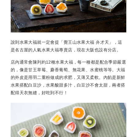
說到水果大福就一定會提「覺王山水果大福 弁才天」，這
是名古屋的人氣水果大福專賣店，現在大阪也設有分店。
店內通常會陳列約12種水果大福，每一種都是配合季節嚴選
的，像是甘王草莓、麝香葡萄、無花果、水蜜桃等等。大福
的外皮是用羽二重粉做成的求肥，又薄又柔軟。內餡是新鮮
水果搭配白豆沙，水果酸甜多汁，白豆沙不會太甜，兩者搭
配得天衣無縫，好吃到不行！