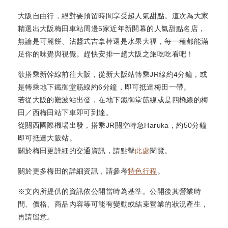
大阪自由行，絕對要預留時間享受超人氣甜點。這次為大家
精選出大阪梅田車站周邊5家近年新開幕的人氣甜點名店，
無論是可麗餅、沾醬式吉拿棒還是水果大福，每一種都能滿
足你的味覺與視覺。趕快安排一趟大阪之旅吃吃看吧！
欲搭乘新幹線前往大阪，從新大阪站轉乘JR線約4分鐘，或
是轉乘地下鐵御堂筋線約6分鐘，即可抵達梅田一帶。
若從大阪的難波站出發，在地下鐵御堂筋線或是四橋線的梅
田／西梅田站下車即可到達。
從關西國際機場出發，搭乘JR關空特急Haruka，約50分鐘
即可抵達大阪站。
關於梅田更詳細的交通資訊，請點擊
此處
閱覽。
關於更多梅田的詳細資訊，請參考
特色行程
。
※文內所提供的資訊依公開當時為基準。公開後其營業時
間、價格、商品內容等可能有變動或結束營業的狀況產生，
再請留意。