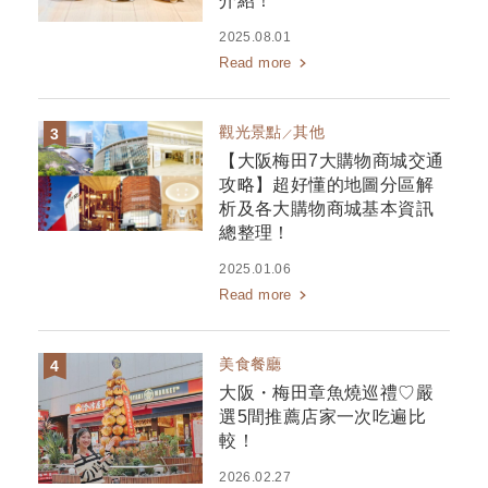
介紹！
2025.08.01
Read more
觀光景點
其他
【大阪梅田7大購物商城交通
攻略】超好懂的地圖分區解
析及各大購物商城基本資訊
總整理！
2025.01.06
Read more
美食餐廳
大阪・梅田章魚燒巡禮♡嚴
選5間推薦店家一次吃遍比
較！
2026.02.27