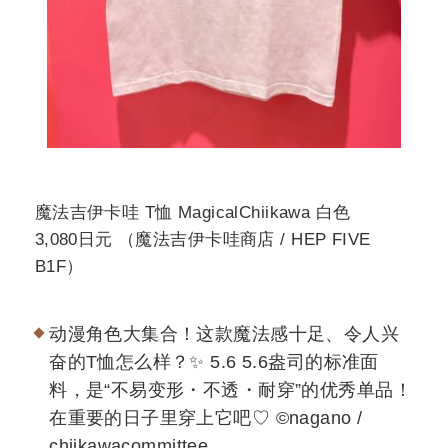
魔法吉伊卡哇 T恤 MagicalChiikawa 白色
3,080日元 （魔法吉伊卡哇商店 / HEP FIVE
B1F）
动漫角色大集合！这款魔法感十足、令人兴
奋的T恤怎么样？✨ 5.6 5.6盎司的标准面
料，是“不易变形・不透・耐穿”的优秀单品！
在重要的日子里穿上它吧♡ ©️nagano /
chiikawacommittee