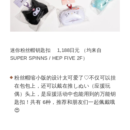
迷你粉丝帽钥匙扣 1,188日元 （均来自
SUPER SPINNS / HEP FIVE 2F）
粉丝帽缩小版的设计太可爱了♡不仅可以挂
在包包上，还可以戴在推しぬい（应援玩
偶）头上，是应援活动中也能用到的万能钥
匙扣！共有 6种，推荐和朋友们一起佩戴哦
😍