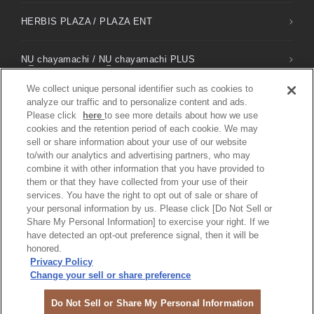
HERBIS PLAZA / PLAZA ENT
NU
chayamachi /
NU
chayamachi PLUS
We collect unique personal identifier such as cookies to
DIAMOR大阪
analyze our traffic and to personalize content and ads.
Please click
here
to see more details about how we use
cookies and the retention period of each cookie. We may
sell or share information about your use of our website
to/with our analytics and advertising partners, who may
combine it with other information that you have provided to
隐私权政策 / 社交媒体政策
them or that they have collected from your use of their
Do Not Sell or Share My Personal Information
services. You have the right to opt out of sale or share of
微博 weibo
your personal information by us. Please click [Do Not Sell or
Share My Personal Information] to exercise your right. If we
COPYRIGHT © PREMIUM STYLE IN OSAKA UMEDA Shopping ALL
have detected an opt-out preference signal, then it will be
RIGHTS RESERVED.
honored.
Privacy Policy
Change your sell or share preference
Do Not Sell or Share My Personal Information