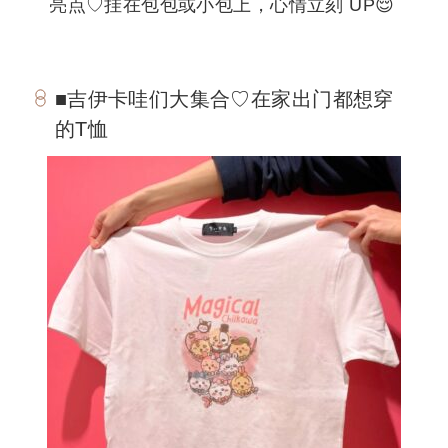
亮点♡挂在包包或小包上，心情立刻 UP😌
■吉伊卡哇们大集合♡在家出门都想穿
的T恤