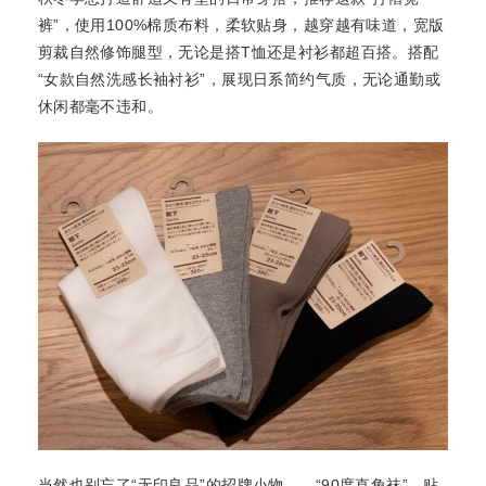
裤”，使用100%棉质布料，柔软贴身，越穿越有味道，宽版
剪裁自然修饰腿型，无论是搭T恤还是衬衫都超百搭。搭配
“女款自然洗感长袖衬衫”，展现日系简约气质，无论通勤或
休闲都毫不违和。
当然也别忘了“无印良品”的招牌小物——“90度直角袜”，贴