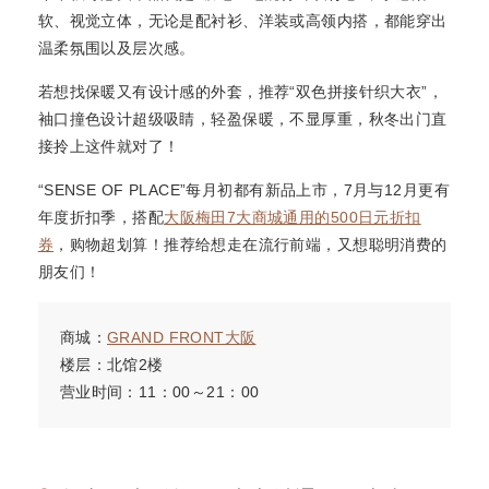
软、视觉立体，无论是配衬衫、洋装或高领内搭，都能穿出
温柔氛围以及层次感。
若想找保暖又有设计感的外套，推荐“双色拼接针织大衣”，
袖口撞色设计超级吸睛，轻盈保暖，不显厚重，秋冬出门直
接拎上这件就对了！
“SENSE OF PLACE”每月初都有新品上市，7月与12月更有
年度折扣季，搭配
大阪梅田7大商城通用的500日元折扣
券
，购物超划算！推荐给想走在流行前端，又想聪明消费的
朋友们！
商城：
GRAND FRONT大阪
楼层：北馆2楼
营业时间：11：00～21：00