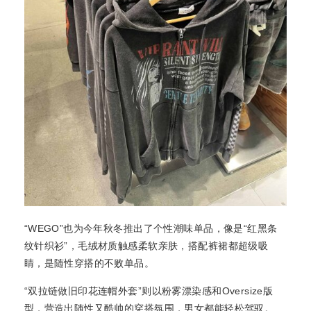
“WEGO”也为今年秋冬推出了个性潮味单品，像是“红黑条
纹针织衫”，毛绒材质触感柔软亲肤，搭配裤裙都超级吸
睛，是随性穿搭的不败单品。
“双拉链做旧印花连帽外套”则以粉雾漂染感和Oversize版
型，营造出随性又酷帅的穿搭氛围，男女都能轻松驾驭。