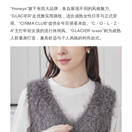
“Honeys”旗下有四大品牌，各自展现不同的风格魅力。
“GLACIER”走优雅实用路线，适合成熟女性日常与正式穿
搭。“CINMA CLUB”提供全年百搭基本款。“C・O・L・Z・
A”主打年轻女孩的流行休闲风。“GLACIER Iusso”则为成熟
人群量身打造，兼具舒适与个人风格的时尚款式。