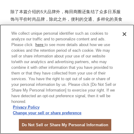
除了本篇介绍的5大品牌外，梅田商圈还集结了众多日系服
饰与平价时尚品牌，除此之外，便利的交通、多样化的美食
餐厅，以及邻近各观光景点，更让大阪梅田商圈成为是大阪
We collect unique personal identifier such as cookies to
自由行必逛的购物热区。下次关西自由行想安排一场满载而
analyze our traffic and to personalize content and ads.
归的购物行程，梅田商圈绝对是不容错过的首选！
Please click
here
to see more details about how we use
cookies and the retention period of each cookie. We may
◎延伸阅读
sell or share information about your use of our website
・
大阪梅田时尚指南：日系女装两大穿搭风格与品牌推荐
to/with our analytics and advertising partners, who may
combine it with other information that you have provided to
・
大阪梅田时尚攻略！5大日本女装品牌＆穿搭必备单品
them or that they have collected from your use of their
・
大阪梅田男装攻略——男生也能在大阪尽情买买买！
services. You have the right to opt out of sale or share of
your personal information by us. Please click [Do Not Sell or
阪急三番街与HEP FIVE、GRAND FRONT大阪皆设有免税
Share My Personal Information] to exercise your right. If we
柜台。
have detected an opt-out preference signal, then it will be
honored.
・阪急三番街：南馆1楼（10:30～21:30）
Privacy Policy
・HEP FIVE：地下1楼（11:00〜21:00）
Change your sell or share preference
・GRAND FRONT大阪：南馆3楼（11:00～21:00）
Do Not Sell or Share My Personal Information
部分店铺也提供单独免税手续，如需了解详情，请直接向各