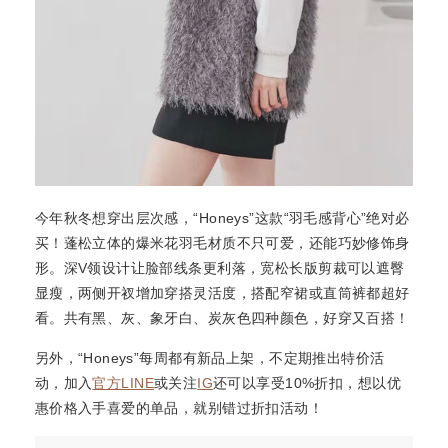
今年秋冬想穿出层次感，“Honeys”这款“羽毛感背心”绝对必
买！蓬松立体的爆米花羽毛材质不只可爱，还能巧妙修饰身
形。深V领设计让脸部线条更利落，宽松长版剪裁可以遮臀
显瘦，两侧开衩增加穿搭灵活度，搭配窄裙或直筒裤都超好
看。共有黑、灰、象牙白、炭灰色四种颜色，好穿又百搭！
另外，“Honeys”每周都有新品上架，不定期推出特价活
动，加入
官方LINE
或关注
IG
还可以享受10%折扣，想以优
惠价格入手喜爱的单品，就别错过折扣活动！