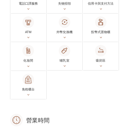
電話口譯服務
失物招領
信用卡與支付方法
ATM
外幣兌換機
投幣式置物櫃
化妝間
哺乳室
吸菸區
免稅櫃台
營業時間