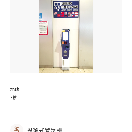
地點
7樓
投幣式置物櫃