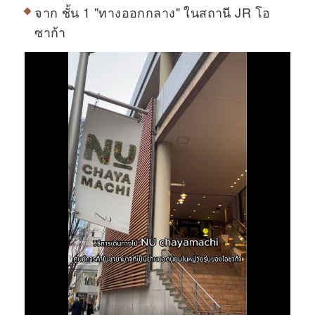
จาก ชั้น 1 "ทางออกกลาง" ในสถานี JR โอ
ซาก้า