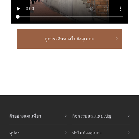
ดูการเดินทางไปยังอุเมดะ
ตัวอย่างแผนเที่ยว
กิจกรรมและแคมเปญ
คูปอง
ทำไมต้องอุเมดะ