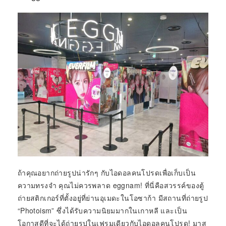
ถ้าคุณอยากถ่ายรูปน่ารักๆ กับไอดอลคนโปรดเพื่อเก็บเป็น
ความทรงจำ คุณไม่ควรพลาด eggnam! ที่นี่คือสวรรค์ของตู้
ถ่ายสติกเกอร์ที่ตั้งอยู่ที่ย่านอุเมดะในโอซาก้า มีสถานที่ถ่ายรูป
“Photoism” ซึ่งได้รับความนิยมมากในเกาหลี และเป็น
โอกาสดีที่จะได้ถ่ายรูปในเฟรมเดียวกับไอดอลคนโปรด! มาส