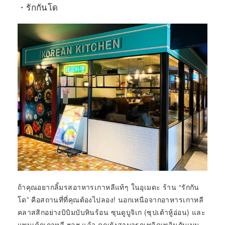
・รักกันโด
ถ้าคุณอยากลิ้มรสอาหารเกาหลีแท้ๆ ในอุเมดะ ร้าน “รักกัน
โด” คือสถานที่ที่คุณต้องไปลอง! นอกเหนือจากอาหารเกาหลี
คลาสสิกอย่างบิบิมบับหินร้อน ซุนดูบูจิเก (ซุปเต้าหู้อ่อน) และ
แพนเค้กเกาหลี ฯลฯ แล้ว คุณยังสามารถเพลิดเพลินกับเมนู