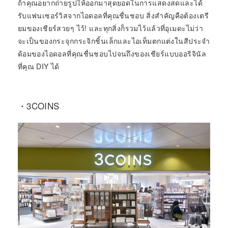
ถ้าคุณอยากถ่ายรูปให้ออกมาสุดยอดในการแสดงสดและได้
รับแฟนเซอร์วิสจากไอดอลที่คุณชื่นชอบ สิ่งสำคัญคือต้องเตรี
ยมของเชียร์สวยๆ ไว้! และทุกสิ่งก็รวมไว้แล้วที่อุเมดะไม่ว่า
จะเป็นของกระจุกกระจิกชิ้นเล็กและไอเท็มตกแต่งในสีประจำ
ด้อมของไอดอลที่คุณชื่นชอบไปจนถึงของเชียร์แบบออริจินัล
ที่คุณ DIY ได้
・3COINS