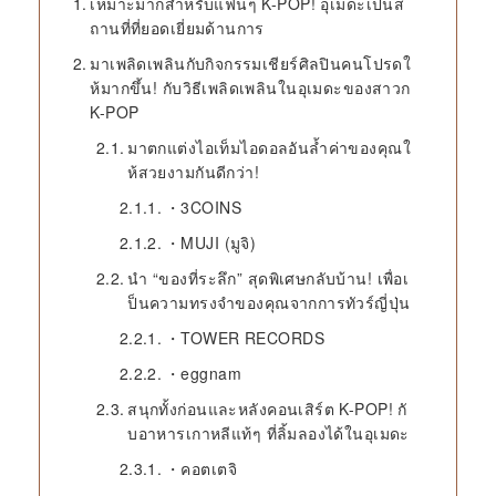
เหมาะมากสำหรับแฟนๆ K-POP! อุเมดะเป็นส
ถานที่ที่ยอดเยี่ยมด้านการ
มาเพลิดเพลินกับกิจกรรมเชียร์ศิลปินคนโปรดใ
ห้มากขึ้น! กับวิธีเพลิดเพลินในอุเมดะของสาวก
K-POP
มาตกแต่งไอเท็มไอดอลอันล้ำค่าของคุณใ
ห้สวยงามกันดีกว่า!
・3COINS
・MUJI (มูจิ)
นำ “ของที่ระลึก” สุดพิเศษกลับบ้าน! เพื่อเ
ป็นความทรงจำของคุณจากการทัวร์ญี่ปุ่น
・TOWER RECORDS
・eggnam
สนุกทั้งก่อนและหลังคอนเสิร์ต K-POP! กั
บอาหารเกาหลีแท้ๆ ที่ลิ้มลองได้ในอุเมดะ
・คอตเตจิ