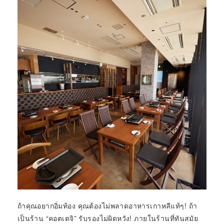
ถ้าคุณอยากอิ่มท้อง คุณต้องไม่พลาดอาหารเกาหลีแท้ๆ! ถ้า
เป็นร้าน “คอตเตจิ” รับรองไม่ผิดหวัง! ภายในร้านที่ทันสมัย