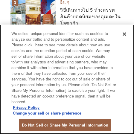
อื่น ๆ
วิธีเดินทางไป 5 ห้างสรรพ
สินค้ายอดนิยมของอุเมดะใน
โอซาก้า
We collect unique personal identifier such as cookies to
2024.03.29
analyze our traffic and to personalize content and ads.
Read more
Please click
here
to see more details about how we use
cookies and the retention period of each cookie. We may
sell or share information about your use of our website
แฟชั่น
to/with our analytics and advertising partners, who may
คัดเลือก 5 ร้านแฟชั่นสำหรับ
combine it with other information that you have provided to
ผู้ชายที่อุเมดะในโอซาก้า –
them or that they have collected from your use of their
services. You have the right to opt out of sale or share of
การช็อปปิงสำหรับผู้ชายโดย
your personal information by us. Please click [Do Not Sell or
ไม่ต้องลังเลในโอซาก้า
Share My Personal Information] to exercise your right. If we
have detected an opt-out preference signal, then it will be
2023.07.19
honored.
Read more
Privacy Policy
Change your sell or share preference
อาหาร
Do Not Sell or Share My Personal Information
ทั้งอร่อยและน่ารัก! 4 ขนม