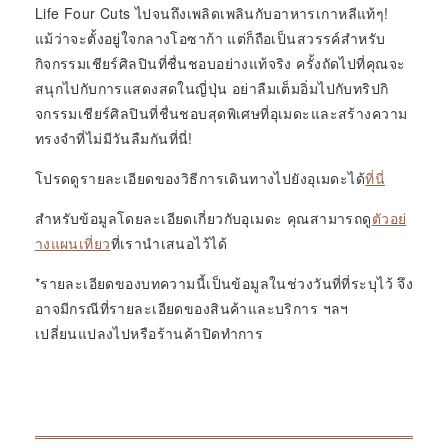
Life Four Cuts ไปจนถึงเพลิดเพลินกับอาหารเกาหลีแท้ๆ!
แม้ว่าจะตั้งอยู่ใจกลางโอซาก้า แต่ก็ถือเป็นสวรรค์สำหรับ
กิจกรรมเชียร์ศิลปินที่ชื่นชอบอย่างแท้จริง ครั้งถัดไปที่คุณจะ
สนุกไปกับการแสดงสดในญี่ปุ่น อย่าลืมเต็มอิ่มไปกับทริปกิ
จกรรมเชียร์ศิลปินที่ชื่นชอบสุดพิเศษที่อุเมดะและสร้างความ
ทรงจำที่ไม่มีวันลืมกันที่นี่!
โปรดดูรายละเอียดของวิธีการเดินทางไปยังอุเมดะได้
ที่นี่
สำหรับข้อมูลโดยละเอียดเกี่ยวกับอุเมดะ คุณสามารถดู
ตัวอย่
างแผนเที่ยว
ที่เรานำเสนอไว้ได้
*รายละเอียดของบทความนี้เป็นข้อมูลในช่วงวันที่ที่ระบุไว้ จึง
อาจมีกรณีที่รายละเอียดของสินค้าและบริการ ฯลฯ
เปลี่ยนแปลงไปหรือร้านค้าปิดทำการ