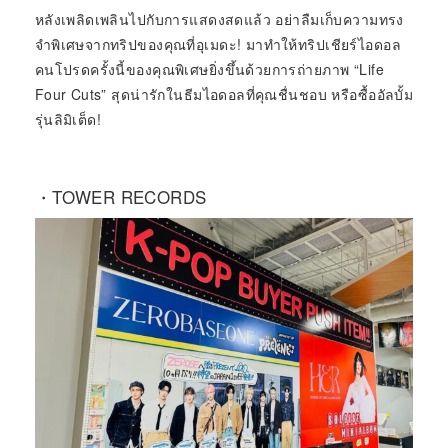
หลังเพลิดเพลินไปกับการแสดงสดแล้ว อย่าลืมเก็บความทรง
จำพิเศษจากทริปของคุณที่อุเมดะ! มาทำให้ทริปเชียร์ไอดอล
คนโปรดครั้งนี้ของคุณพิเศษยิ่งขึ้นด้วยการถ่ายภาพ “Life
Four Cuts” สุดน่ารักในธีมไอดอลที่คุณชื่นชอบ หรือซื้ออัลบั้ม
รุ่นลิมิเต็ด!
・TOWER RECORDS