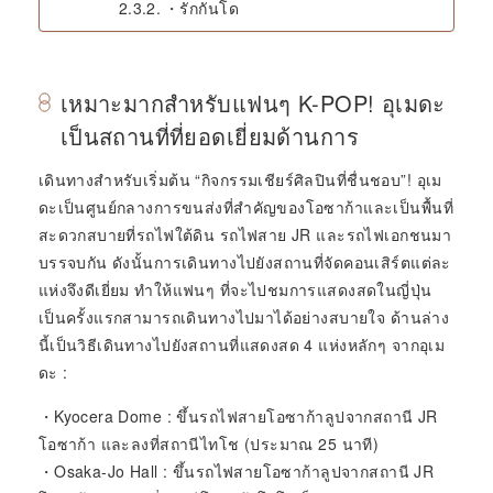
・รักกันโด
เหมาะมากสำหรับแฟนๆ K-POP! อุเมดะ
เป็นสถานที่ที่ยอดเยี่ยมด้านการ
เดินทางสำหรับเริ่มต้น “กิจกรรมเชียร์ศิลปินที่ชื่นชอบ”! อุเม
ดะเป็นศูนย์กลางการขนส่งที่สำคัญของโอซาก้าและเป็นพื้นที่
สะดวกสบายที่รถไฟใต้ดิน รถไฟสาย JR และรถไฟเอกชนมา
บรรจบกัน ดังนั้นการเดินทางไปยังสถานที่จัดคอนเสิร์ตแต่ละ
แห่งจึงดีเยี่ยม ทำให้แฟนๆ ที่จะไปชมการแสดงสดในญี่ปุ่น
เป็นครั้งแรกสามารถเดินทางไปมาได้อย่างสบายใจ ด้านล่าง
นี้เป็นวิธีเดินทางไปยังสถานที่แสดงสด 4 แห่งหลักๆ จากอุเม
ดะ :
・Kyocera Dome : ขึ้นรถไฟสายโอซาก้าลูปจากสถานี JR
โอซาก้า และลงที่สถานีไทโช (ประมาณ 25 นาที)
・Osaka-Jo Hall : ขึ้นรถไฟสายโอซาก้าลูปจากสถานี JR