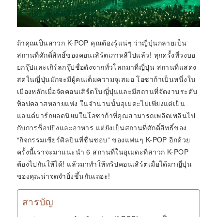
ถ้าคุณเป็นสาวก K-POP คุณต้องรู้แน่ๆ ว่าญี่ปุ่นกลายเป็น
สถานที่ศักดิ์สิทธิ์ของคอนเสิร์ตเกาหลีไปแล้ว! ทุกครั้งที่วงบอ
ยกรุ๊ปและเกิร์ลกรุ๊ปชื่อดังจากทั่วโลกมาที่ญี่ปุ่น สถานที่แสดง
สดในญี่ปุ่นมักจะมีผู้คนเต็มความจุเสมอ โอซาก้าเป็นหนึ่งใน
เมืองหลักเมื่อจัดคอนเสิร์ตในญี่ปุ่นและมีสถานที่จัดงานระดับ
ท็อปคลาสหลายแห่ง ในจำนวนนั้นอุเมดะไม่เพียงแต่เป็น
แลนด์มาร์กยอดนิยมในโอซาก้าที่คุณสามารถเพลิดเพลินไป
กับการช็อปปิงและอาหาร แต่ยังเป็นสถานที่ศักดิ์สิทธิ์ของ
“กิจกรรมเชียร์ศิลปินที่ชื่นชอบ” ของแฟนๆ K-POP อีกด้วย
ครั้งนี้เราจะมาแนะนำ 6 สถานที่ในอุเมดะที่สาวก K-POP
ต้องไปกันให้ได้! แล้วมาทำให้ทริปคอนเสิร์ตเมื่อได้มาญี่ปุ่น
ของคุณน่าจดจำยิ่งขึ้นกันเถอะ!
สารบัญ