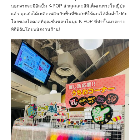
นอกจากจะมีอัลบั้ม K-POP ล่าสุดและลิมิเต็ดเฉพาะในญี่ปุ่น
แล้ว คุณยังได้เพลิดเพลินกับพื้นที่พิเศษที่ให้คุณได้ดื่มด่ำไปกับ
โลกของไอดอลที่คุณชื่นชอบในมุม K-POP ที่ทำขึ้นมาอย่าง
พิถีพิถันโดยพนักงานร้าน!