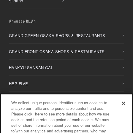
ข่าวสาร
ห้างสรรพสินค้า
GRAND GREEN OSAKA SHOPS & RESTAURANTS
GRAND FRONT OSAKA SHOPS & RESTAURANTS
HANKYU SANBAN GAI
HEP FIVE
HERBIS PLAZA / PLAZA ENT
We collect unique personal identifier such as cookies to
analyze our traffic and to personalize content and ads.
Please click
here
to see more details about how we use
NU
chayamachi /
NU
chayamachi PLUS
cookies and the retention period of each cookie. We may
sell or share information about your use of our website
to/with our analytics and advertising partners, who may
Diamor Osaka