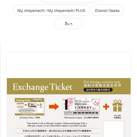
NU
chayamachi /
NU
chayamachi PLUS
Diamor Osaka
อื่น ๆ